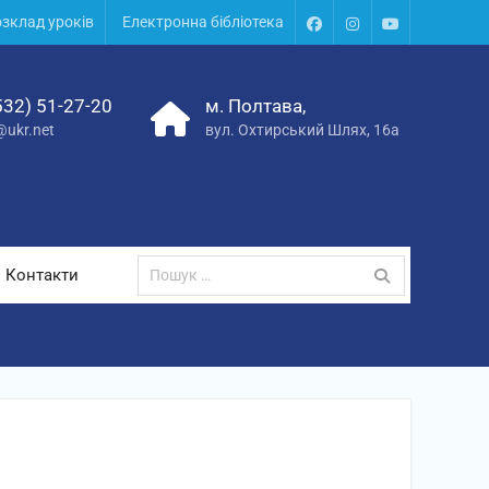
зклад уроків
Електронна бібліотека
532) 51-27-20
м. Полтава,
@ukr.net
вул. Охтирський Шлях, 16а
Контакти