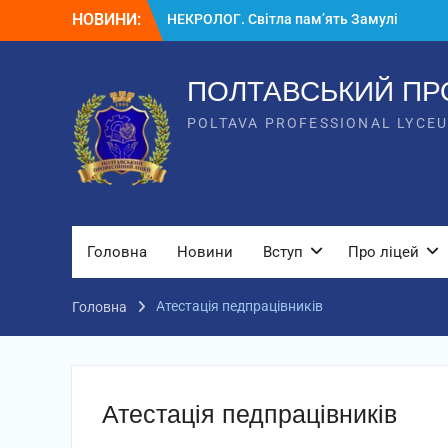
НОВИНИ:
НЕКРОЛОГ. Світла пам’ять Замулі
Владиславу Васильовичу
Вступ
Вступ для ТОТ 2026
ПОЛТАВСЬКИЙ ПР
POLTAVA PROFESSIONAL LYCE
Головна
Новини
Вступ
Про ліцей
Атестація педпрацівників
Головна
Атестація педпрацівників