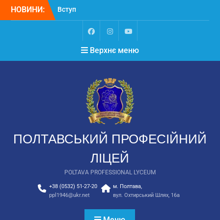
НОВИНИ:
Вступ
Вступ для ТОТ 2026
НЕКРОЛОГ. Світла
пам’ять Замулі
Верхнє меню
Владиславу Васильовичу
ПОЛТАВСЬКИЙ ПРОФЕСІЙНИЙ
ЛІЦЕЙ
POLTAVA PROFESSIONAL LYCEUM
+38 (0532) 51-27-20
м. Полтава,
ppl1946@ukr.net
вул. Охтирський Шлях, 16а
Меню