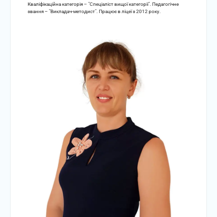
Кваліфікаційна категорія – "Спеціаліст вищої категорії". Педагогічне
звання – "Викладач-методист". Працює в ліцеї з 2012 року.