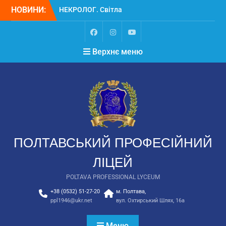
НОВИНИ:
НЕКРОЛОГ. Світла
пам’ять Замулі
Владиславу Васильовичу
Вступ
Верхнє меню
Вступ для ТОТ 2026
ПОЛТАВСЬКИЙ ПРОФЕСІЙНИЙ
ЛІЦЕЙ
POLTAVA PROFESSIONAL LYCEUM
+38 (0532) 51-27-20
м. Полтава,
ppl1946@ukr.net
вул. Охтирський Шлях, 16а
Меню