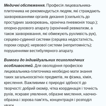
Медичні обстеження.
Професія лицювальника-
плиточника не рекомендується людям, які страждають
захворюваннями органів дихання (схильність до
простудних захворювань, хронічна пневмонія тощо.);
опорно-рухового апарату (хронічний ревматизм, а
також захворювання, які обмежують рухливість рук),
серцево-судинної системи (серцева недостатність,
пороки серця); нервової системи (непритомність);
порушеннями вестибулярного апарату.
Вимоги до індивідуальн
их
психологічних
особливостей.
Для оволодіння професією
лицювальника-плиточника необхідно мати знання
таких загальноосвітніх предметів, як фізика, хімія,
креслення. Важливими є природні здібності до
творчості: добрий окомір, чітка координація і точність
рухів, яскраве уявлення, образне мислення, наочно-
образна і зорова пам’ять, концентрація і розподіл
уваги.