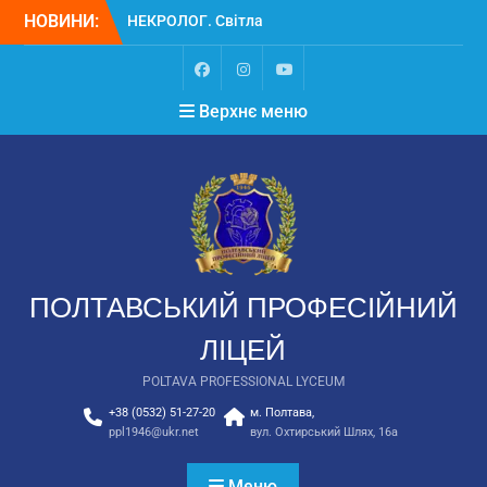
НОВИНИ:
НЕКРОЛОГ. Світла
пам’ять Замулі
Владиславу Васильовичу
Вступ
Верхнє меню
Вступ для ТОТ 2026
ПОЛТАВСЬКИЙ ПРОФЕСІЙНИЙ
ЛІЦЕЙ
POLTAVA PROFESSIONAL LYCEUM
+38 (0532) 51-27-20
м. Полтава,
ppl1946@ukr.net
вул. Охтирський Шлях, 16а
Меню