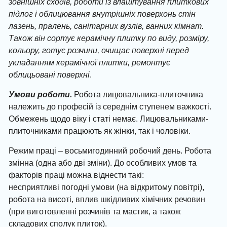
зовнішніх сходів, роботи із влаштування плиткових
підлог і облицювання внутрішніх поверхонь стін
лазень, пралень, санітарних вузлів, ванних кімнат.
Також він сортує керамічну плитку по виду, розміру,
кольору, готує розчини, очищає поверхні перед
укладанням керамічної плитки, ремонтує
облицьовані поверхні
.
Умови роботи.
Робота лицювальника-плиточника
належить до професій із середнім ступенем важкості.
Обмежень щодо віку і статі немає. Лицювальниками-
плиточниками працюють як жінки, так і чоловіки.
Режим праці – восьмигодинний робочий день. Робота
змінна (одна або дві зміни). До особливих умов та
факторів праці можна віднести такі:
несприятливі погодні умови (на відкритому повітрі),
робота на висоті, вплив шкідливих хімічних речовин
(при виготовленні розчинів та мастик, а також
складових сполук плиток).