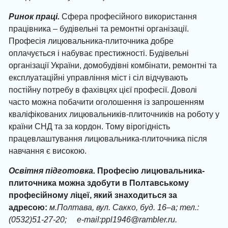
Ринок праці.
Сфера професійного використання
працівника – будівельні та ремонтні організації.
Професія лицювальника-плиточника добре
оплачується і набуває престижності. Будівельні
організації України, домобудівні комбінати, ремонтні та
експлуатаційні управління міст і сіл відчувають
постійну потребу в фахівцях цієї професії. Доволі
часто можна побачити оголошення із запрошенням
кваліфікованих лицювальників-плиточників на роботу у
країни СНД та за кордон. Тому вірогідність
працевлаштування лицювальника-плиточника після
навчання є високою.
Освітня підготовка.
Професію лицювальника-
плиточника можна здобути в Полтавському
професійному ліцеї, який знаходиться за
адресою:
м.Полтава, вул. Сакко
, буд.
16
–
а
;
тел.:
(0532)51-27-20
;
е
-mail:
ррl1946
@rambler.ru
.