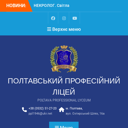
НОВИНИ:
НЕКРОЛОГ. Світла
пам’ять Замулі
Владиславу Васильовичу
Вступ
Верхнє меню
Вступ для ТОТ 2026
ПОЛТАВСЬКИЙ ПРОФЕСІЙНИЙ
ЛІЦЕЙ
POLTAVA PROFESSIONAL LYCEUM
+38 (0532) 51-27-20
м. Полтава,
ppl1946@ukr.net
вул. Охтирський Шлях, 16а
Меню