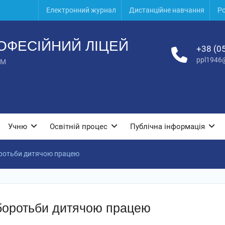
Електронний журнал
Дистанційне навчання
Ро
ОФЕСІЙНИЙ ЛІЦЕЙ
+38 (0
ppl1946
UM
Учню
Освітній процес
Публічна інформація
боротьби дитячою працею
 боротьби дитячою працею