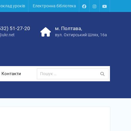
зклад уроків
Електронна бібліотека
532) 51-27-20
м. Полтава,
@ukr.net
вул. Охтирський Шлях, 16а
Контакти