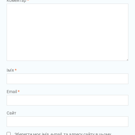
Коментар
*
Ім'я
*
Email
*
Сайт
Зберегти моє ім'я, e-mail, та адресу сайту в цьому