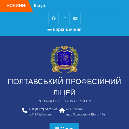
НОВИНИ:
Вступ
Вступ для ТОТ 2026
НЕКРОЛОГ. Світла
пам’ять Замулі
Верхнє меню
Владиславу Васильовичу
ПОЛТАВСЬКИЙ ПРОФЕСІЙНИЙ
ЛІЦЕЙ
POLTAVA PROFESSIONAL LYCEUM
+38 (0532) 51-27-20
м. Полтава,
ppl1946@ukr.net
вул. Охтирський Шлях, 16а
Меню