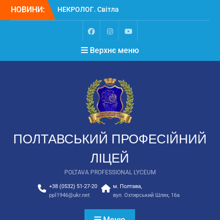
НОВИНИ:
НЕКРОЛОГ. Світла
пам’ять Замулі
Владиславу Васильовичу
Вступ
Верхнє меню
Вступ для ТОТ 2026
ПОЛТАВСЬКИЙ ПРОФЕСІЙНИЙ
ЛІЦЕЙ
POLTAVA PROFESSIONAL LYCEUM
+38 (0532) 51-27-20
м. Полтава,
ppl1946@ukr.net
вул. Охтирський Шлях, 16а
Меню