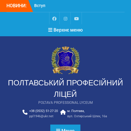
НОВИНИ:
Вступ
Вступ для ТОТ 2026
НЕКРОЛОГ. Світла
пам’ять Замулі
Верхнє меню
Владиславу Васильовичу
ПОЛТАВСЬКИЙ ПРОФЕСІЙНИЙ
ЛІЦЕЙ
POLTAVA PROFESSIONAL LYCEUM
+38 (0532) 51-27-20
м. Полтава,
ppl1946@ukr.net
вул. Охтирський Шлях, 16а
Меню