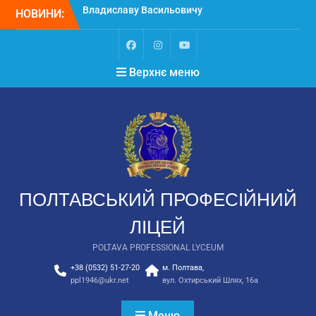
НОВИНИ:
Вступ
Вступ для ТОТ 2026
НЕКРОЛОГ. Світла
пам’ять Замулі
Верхнє меню
Владиславу Васильовичу
ПОЛТАВСЬКИЙ ПРОФЕСІЙНИЙ
ЛІЦЕЙ
POLTAVA PROFESSIONAL LYCEUM
+38 (0532) 51-27-20
м. Полтава,
ppl1946@ukr.net
вул. Охтирський Шлях, 16а
Меню