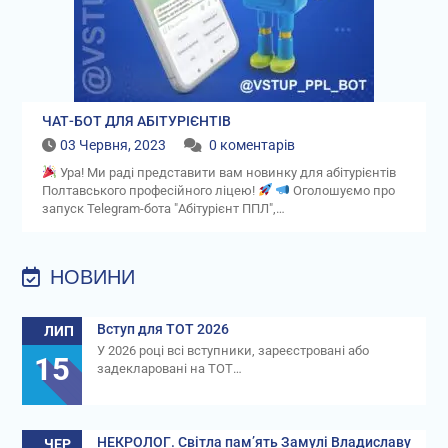
ЧАТ-БОТ ДЛЯ АБІТУРІЄНТІВ
03 Червня, 2023
0 коментарів
Ура! Ми раді представити вам новинку для абітурієнтів
Полтавського професійного ліцею!
Оголошуємо про
запуск Telegram-бота "Абітурієнт ППЛ",…
НОВИНИ
Вступ для ТОТ 2026
ЛИП
У 2026 році всі вступники, зареєстровані або
15
задекларовані на ТОТ…
НЕКРОЛОГ. Світла пам’ять Замулі Владиславу
ЧЕР