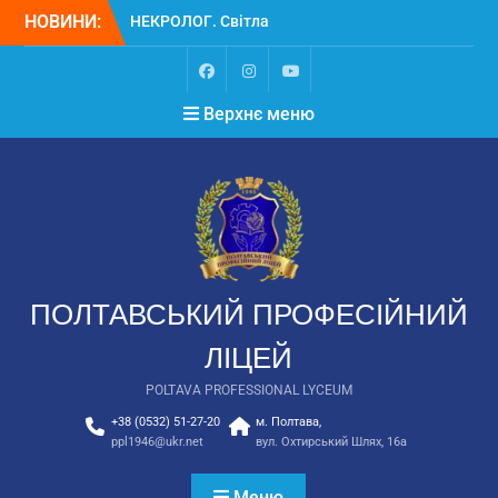
НОВИНИ:
НЕКРОЛОГ. Світла
пам’ять Замулі
Владиславу Васильовичу
Вступ
Верхнє меню
Вступ для ТОТ 2026
ПОЛТАВСЬКИЙ ПРОФЕСІЙНИЙ
ЛІЦЕЙ
POLTAVA PROFESSIONAL LYCEUM
+38 (0532) 51-27-20
м. Полтава,
ppl1946@ukr.net
вул. Охтирський Шлях, 16а
Меню