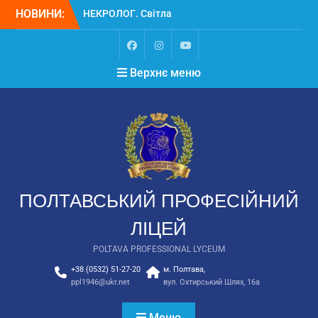
НОВИНИ:
НЕКРОЛОГ. Світла
пам’ять Замулі
Владиславу Васильовичу
Вступ
Верхнє меню
Вступ для ТОТ 2026
ПОЛТАВСЬКИЙ ПРОФЕСІЙНИЙ
ЛІЦЕЙ
POLTAVA PROFESSIONAL LYCEUM
+38 (0532) 51-27-20
м. Полтава,
ppl1946@ukr.net
вул. Охтирський Шлях, 16а
Меню